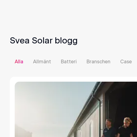
Svea Solar blogg
Alla
Allmänt
Batteri
Branschen
Case