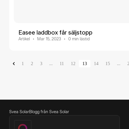
Easee laddbox får säljstopp
Artikel
Mar 15, 2023
0
min lästid
1
2
3
...
11
12
13
14
15
...
Svea Solar
Blogg från Svea Solar