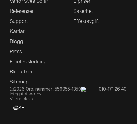
Varför Svea Solar
Elpriser
Referenser
Säkerhet
Support
Effektavgift
Karriär
Blogg
Press
Företagsledning
Bli partner
Sitemap
2026
Org. nummer: 556955-1350
010-171 26 40
Integritetspolicy
Villkor elavtal
SE