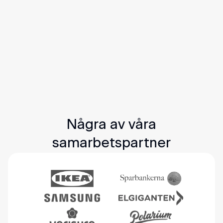
Låt oss sänka din elräkning med den mest
kompletta energilösningen för ditt hem. Vi sköter
allt från start till mål.
Egen solel till ditt hem
Lagring med batteri
Styrning av el & värme
Så funkar det
Några av våra
samarbetspartner