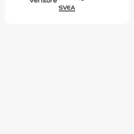
Sunbeam tänker på elpriset
så att du slipper göra det
Vår energiplattform Sunbeam analyserar dina
vardagsmönster och optimerar el och värme i ditt
hem – dygnet runt.
Läs mer om Sunbeam