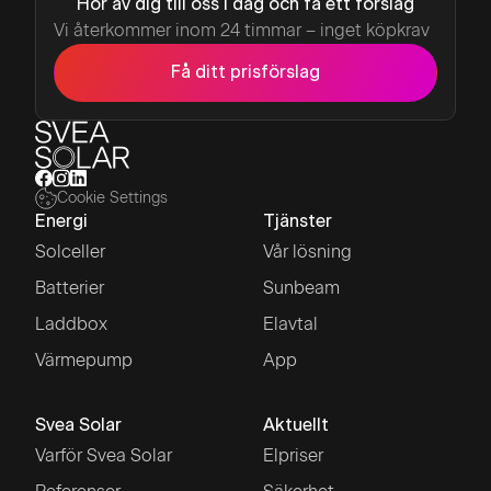
Hör av dig till oss i dag och få ett förslag
Vi återkommer inom 24 timmar – inget köpkrav
Få ditt prisförslag
Cookie Settings
Energi
Tjänster
Solceller
Vår lösning
Batterier
Sunbeam
Laddbox
Elavtal
Värmepump
App
Svea Solar
Aktuellt
Varför Svea Solar
Elpriser