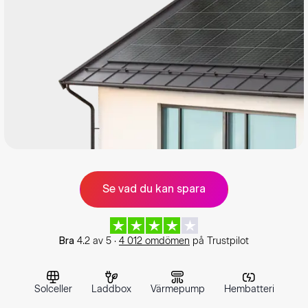
Se vad du kan spara
4.2
av
5
·
4 012
omdömen
på Trustpilot
Bra
Solceller
Laddbox
Värmepump
Hembatteri