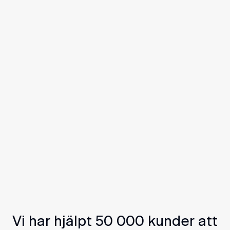
Kampanj
Sommarkampanj: Mer
batterikraft på köpet
Med mer batterikraft får du ut mer av hela ditt
energisystem – inte bara när solen skiner. Köp
solceller och batteri i sommar och få extra
batterikapacitet, värd 19 000kr, på köpet. Lagra mer
solel och köp billig el från nätet när priserna är låga
– appen sköter allt automatiskt, dygnet runt.
Läs mer
Vi har hjälpt 50 000 kunder att