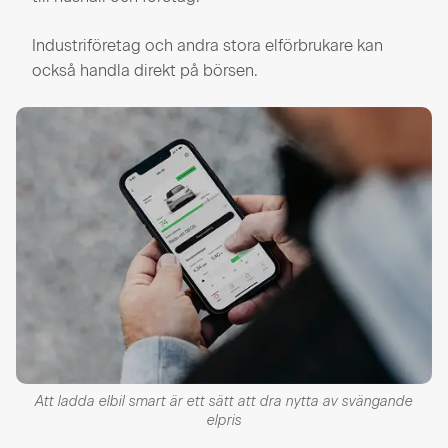
Industriföretag och andra stora elförbrukare kan
också handla direkt på börsen.
Att ladda elbil smart är ett sätt att dra nytta av svängande
elpris