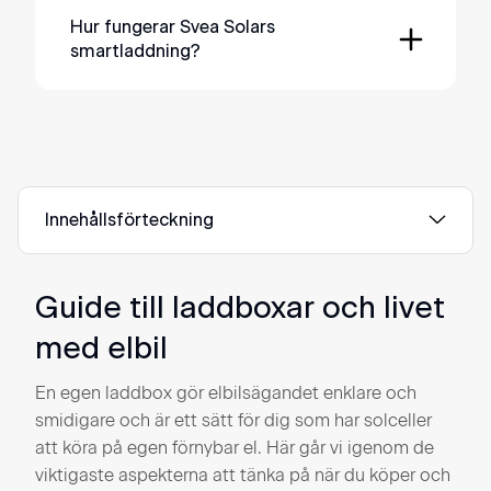
Laddboxarna vi erbjuder är europeisk
hjälper vi dig att anpassa en lösning efter
båda sätten att ladda.
standard (typ 2) och fungerar till alla elbilar
Hur fungerar Svea Solars
dina behov.
smartladdning?
som har denna standard. Laddboxen kan
ladda i både 1 och 3 fas.
Svea Solars smartladdning optimerar
laddningen för att spara pengar och
minska effekttoppar. Så här fungerar det:
Genom
Användning av Svea Solar-appen.
appen kan du ställa in när du vill att bilen
Innehållsförteckning
ska vara laddad till en viss nivå. Appen
väljer automatiskt de timmar med lägst
elpris för laddning.
Guide till laddboxar och livet
Om
Integration med solcellsanläggning.
du har solpaneler kan appen optimera
med elbil
laddningen för att använda
överskottsenergi från solcellerna. Detta
En egen laddbox gör elbilsägandet enklare och
maximerar användningen av
smidigare och är ett sätt för dig som har solceller
egenproducerad solenergi och minskar
att köra på egen förnybar el. Här går vi igenom de
kostnaderna.
viktigaste aspekterna att tänka på när du köper och