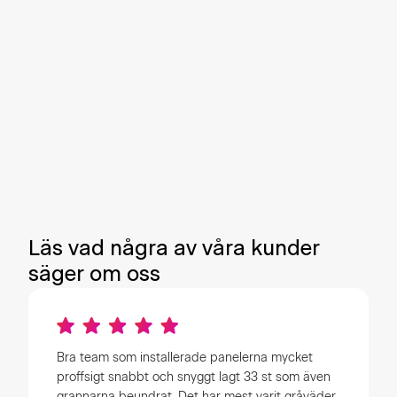
Ställ bara in när du vill ha bilen körklar, så ser
appens algoritm till att bilen laddas till lägsta
möjliga kostnad. Det kan spara upp till 50% av
kostnaden mot att ladda bilen direkt när du
parkerat.
Kapa din milkostnad
Sänk din effektavgift
Stöd för de flesta bilar
Läs vad några av våra kunder
säger om oss
Bra team som installerade panelerna mycket
proffsigt snabbt och snyggt lagt 33 st som även
grannarna beundrat. Det har mest varit gråväder