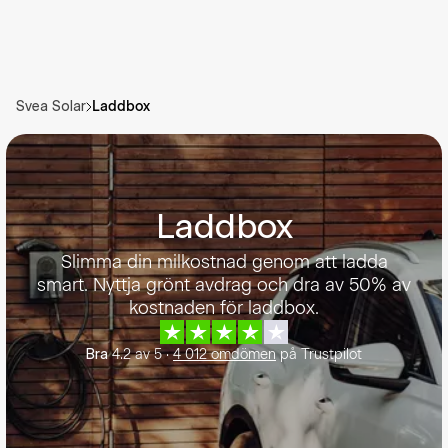
Laddbox
Svea Solar
Laddbox
Slimma din milkostnad genom att ladda
smart. Nyttja grönt avdrag och dra av 50% av
kostnaden för laddbox.
4.2
av
5
·
4 012
omdömen
på Trustpilot
Bra