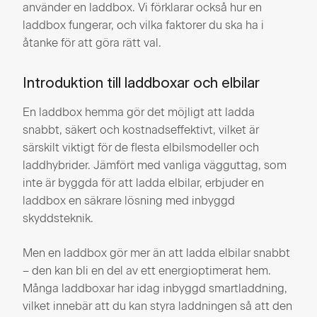
Svea Solar
Stöd för smart laddbox.
använder en laddbox. Vi förklarar också hur en
erbjuder smarta laddboxar som kan
laddbox fungerar, och vilka faktorer du ska ha i
anslutas via WiFi eller 4G. Dessa gör det
åtanke för att göra rätt val.
möjligt att styra laddningen på distans och
optimera laddningen när elpriserna är som
Introduktion till laddboxar och elbilar
lägst.
Laddboxarna har ett inbyggt
Eco-läge.
En laddbox hemma gör det möjligt att ladda
eco-läge som utnyttjar
snabbt, säkert och kostnadseffektivt, vilket är
solenergiöverskottet optimalt. Detta
särskilt viktigt för de flesta elbilsmodeller och
minskar belastningen på husets säkringar
laddhybrider. Jämfört med vanliga vägguttag, som
och bidrar till en mer hållbar
inte är byggda för att ladda elbilar, erbjuder en
energianvändning.
laddbox en säkrare lösning med inbyggd
skyddsteknik.
Men en laddbox gör mer än att ladda elbilar snabbt
– den kan bli en del av ett energioptimerat hem.
Många laddboxar har idag inbyggd smartladdning,
vilket innebär att du kan styra laddningen så att den