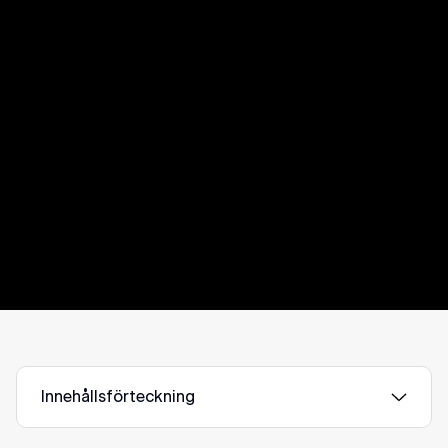
Bli partner med Svea 
Solar
Vi tror på kraften i samarbete
Innehållsförteckning