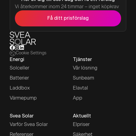
Vi återkommer inom 24 timmar – inget köpkrav
Få ditt prisförslag
Cookie Settings
Energi
Tjänster
Solceller
Vår lösning
Batterier
Sunbeam
Laddbox
Elavtal
Värmepump
App
Svea Solar
Aktuellt
Varför Svea Solar
Elpriser
Referenser
Säkerhet