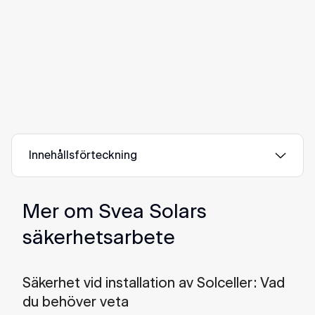
osäkert eller som du tror kan vara ett brott
mot arbetsmiljölagen? Här kan du anmäla
anonymt. Vi följer upp alla rapporter.
Anmäl anonymt
Innehållsförteckning
Mer om Svea Solars
säkerhetsarbete
Säkerhet vid installation av Solceller: Vad
du behöver veta