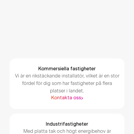
Rikstäckande med lokala experter
Helhetslösning för energi
Långsiktigt åtagande med service
Boka konsultation
Kommersiella fastigheter
Vi är en rikstäckande installatör, vilket är en stor
fördel för dig som har fastigheter på flera
platser i landet.
Kontakta oss
Industrifastigheter
Med platta tak och högt energibehov är