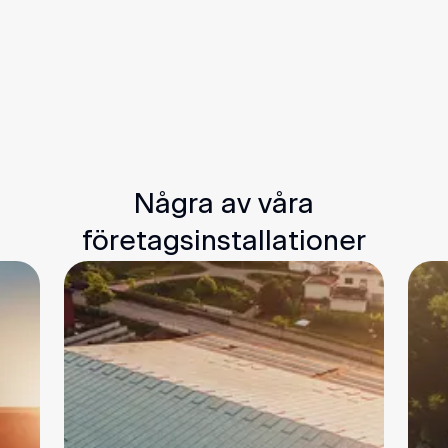
Delta i den attraktiva frekvensmarknaden
Installera från 40 kW till 1MW lagring
Helhetsentreprenad med service
Få förslag
Några av våra
företagsinstallationer