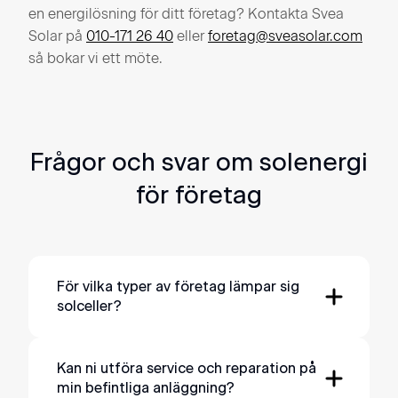
en energilösning för ditt företag? Kontakta Svea
Solar på
010-171 26 40
eller
foretag@sveasolar.com
så bokar vi ett möte.
Frågor och svar om solenergi
för företag
För vilka typer av företag lämpar sig
solceller?
De flesta företag som disponerar över sina
egna lokaler kan installera solceller. Här är
Kan ni utföra service och reparation på
min befintliga anläggning?
några exempel: