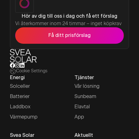
en lösning med lagring och anslutning till
virtuellt kraftverk som låter dig få en intäkt
Hör av dig till oss i dag och få ett förslag
från frekvensbalansering av elnätet.
Vi återkommer inom 24 timmar – inget köpkrav
Få ditt prisförslag
Cookie Settings
Energi
Tjänster
Solceller
Vår lösning
Batterier
Sunbeam
Laddbox
Elavtal
Värmepump
App
Svea Solar
Aktuellt