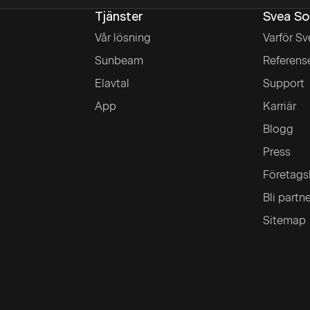
Tjänster
Svea So
Vår lösning
Varför Sv
Sunbeam
Referens
Elavtal
Support
App
Karriär
Blogg
Press
Företags
Bli partn
Sitemap