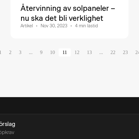
Återvinning av solpaneler –
nu ska det bli verklighet
Artikel
Nov 30, 2023
4
min lästid
1
2
3
...
9
10
11
12
13
...
22
23
2
förslag
öpkrav