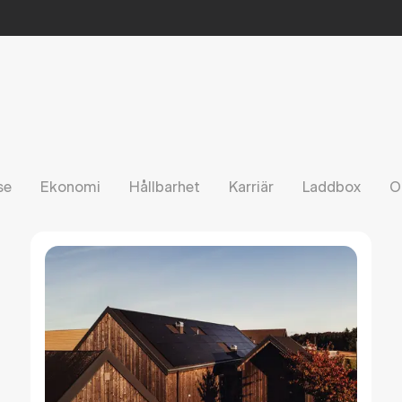
se
Ekonomi
Hållbarhet
Karriär
Laddbox
O