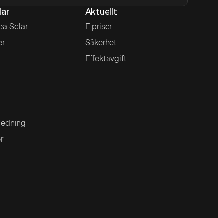
lar
Aktuellt
ea Solar
Elpriser
er
Säkerhet
Effektavgift
ledning
er