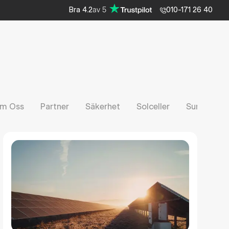
av
5
Bra
4.2
010-171 26 40
m Oss
Partner
Säkerhet
Solceller
Sunbeam