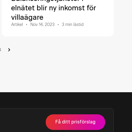
elnätet blir ny inkomst för
villaägare
Artikel
Nov 14, 2023
3
min lästid
4
Få ditt prisförslag