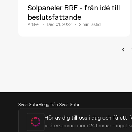
Solpaneler BRF - från idé till
beslutsfattande
Artikel
Dec 01, 2023
2
min lästid
Svea Solar
Blogg från Svea Solar
Hör av dig till oss i dag och få ett 
Vi återkommer inom 24 timmar – inget k