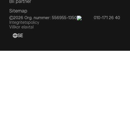
Bli partner
Sitemap
2026
Org. nummer: 556955-1350
010-171 26 40
Integritetspolicy
Villkor elavtal
SE