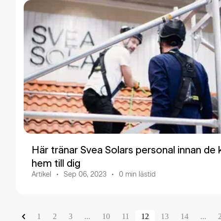
Här tränar Svea Solars personal innan d
hem till dig
Artikel
Sep 06, 2023
0
min lästid
1
2
3
...
10
11
12
13
14
...