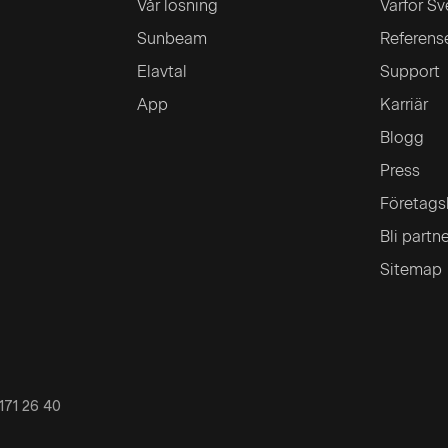
Vår lösning
Varför Sv
Sunbeam
Referens
Elavtal
Support
App
Karriär
Blogg
Press
Företags
Bli partn
Sitemap
171 26 40