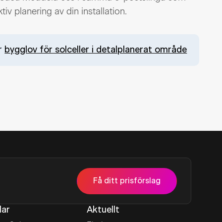
v planering av din installation.
ör
bygglov för solceller i detalplanerat område
Få ditt prisförslag
lar
Aktuellt