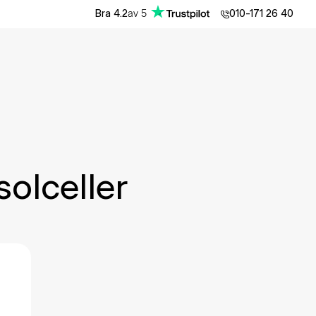
av
5
Bra
4.2
010-171 26 40
solceller