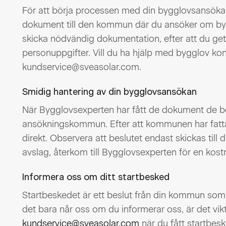
För att börja processen med din bygglovsansökan
dokument till den kommun där du ansöker om bygg
skicka nödvändig dokumentation, efter att du get
personuppgifter. Vill du ha hjälp med bygglov ko
kundservice@sveasolar.com.
Smidig hantering av din bygglovsansökan
När Bygglovsexperten har fått de dokument de beh
ansökningskommun. Efter att kommunen har fattat
direkt. Observera att beslutet endast skickas till d
avslag, återkom till Bygglovsexperten för en kost
Informera oss om ditt startbesked
Startbeskedet är ett beslut från din kommun som t
det bara når oss om du informerar oss, är det vikt
kundservice@sveasolar.com
när du fått startbe