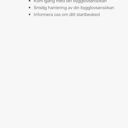
Kom igång med din bygglovsansökan
Smidig hantering av din bygglovsansökan
Informera oss om ditt startbesked