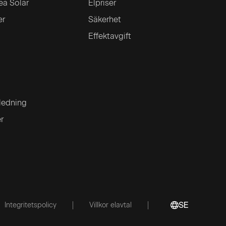
ea Solar
Elpriser
er
Säkerhet
Effektavgift
ledning
er
Integritetspolicy
Villkor elavtal
SE