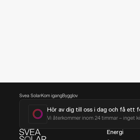
Svea Solar
Kom igang
Bygglov
Hör av dig till oss i dag och få ett 
Vi återkommer inom 24 timmar – inget k
Energi