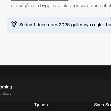
din pågående bygglovsdialog för snabb och effekti
Sedan 1 december 2025 gäller nya regler f
förslag
öpkrav
Tjänster
Svea So