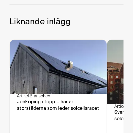
Liknande inlägg
Artikel
·
Branschen
Jönköping i topp – här är
Artikel
·
Br
storstäderna som leder solcellsracet
Sverige
solenerg