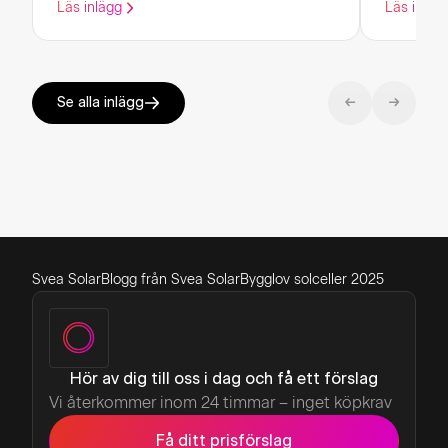
Läs inlägg
Läs inläg
Se alla inlägg
Svea Solar
Blogg från Svea Solar
Bygglov solceller 2025
Hör av dig till oss i dag och få ett förslag
Vi återkommer inom 24 timmar – inget köpkrav
Få ditt prisförslag