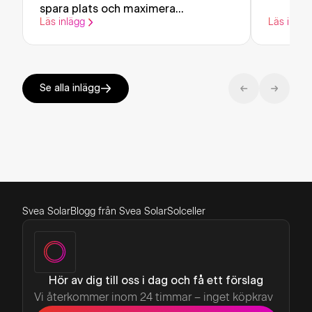
spara plats och maximera
Läs inlägg
Läs inläg
elproduktionen
Se alla inlägg
Svea Solar
Blogg från Svea Solar
Solceller
Hör av dig till oss i dag och få ett förslag
Vi återkommer inom 24 timmar – inget köpkrav