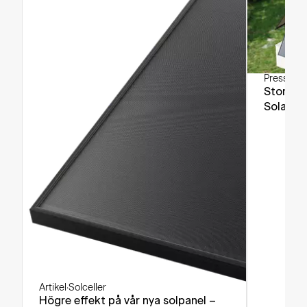
Pressrele
Stort in
Solar la
Artikel
·
Solceller
Högre effekt på vår nya solpanel –