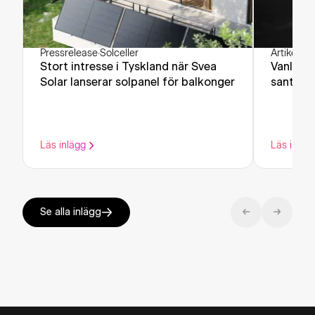
Pressrelease
·
Solceller
Artikel
·
Sol
Stort intresse i Tyskland när Svea
Vanliga 
Solar lanserar solpanel för balkonger
sant och
Läs inlägg
Läs inläg
Se alla inlägg