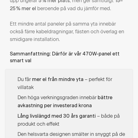
upp ungefär
, men ger samtidigt
5 % mer plats
15–
beroende på vad du jämför med.
25 % mer el
Ett mindre antal paneler på samma yta innebär
också färre kabeldragningar, fästen och överlag en
smidigare installation.
Sammanfattning: Därför är vår 470W-panel ett
smart val
Du får
– perfekt för
mer el från mindre yta
villatak
Den höga verkningsgraden innebär
bättre
avkastning per investerad krona
– både på
Lång livslängd med 30 års garanti
produkt och effekt
Den helsvarta designen smälter in snyggt på de