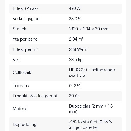
Effekt (Pmax)
470 W
Verkningsgrad
23,0 %
Storlek
1800 × 1134 × 30 mm
Yta per panel
2,04 m²
Effekt per m²
238 W/m²
Vikt
23,5 kg
HPBC 2.0 – heltäckande
Cellteknik
svart yta
Tolerans
0–3 %
Produkt- & effektgaranti
30 år
Dubbelglas (2 mm + 1,6
Material
mm)
<1 % första året, 0,35 %
Degradering
årligen därefter