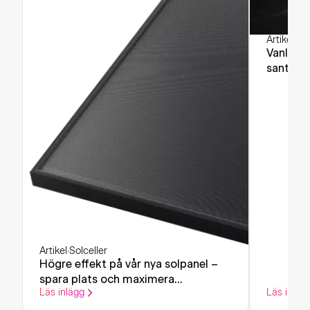
Artikel
·
Sol
Vanliga 
sant och
Artikel
·
Solceller
Högre effekt på vår nya solpanel –
spara plats och maximera
Läs inlägg
Läs inläg
elproduktionen