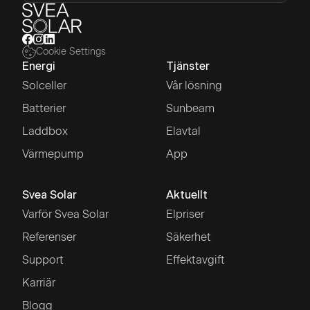
Cookie Settings
Energi
Tjänster
Solceller
Vår lösning
Batterier
Sunbeam
Laddbox
Elavtal
Värmepump
App
Svea Solar
Aktuellt
Varför Svea Solar
Elpriser
Referenser
Säkerhet
Support
Effektavgift
Karriär
Blogg