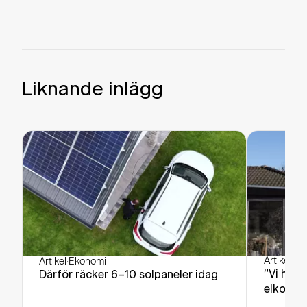
Liknande inlägg
Artikel
·
Ek
Artikel
·
Ekonomi
”Vi har 
Därför räcker 6–10 solpaneler idag
elkostn