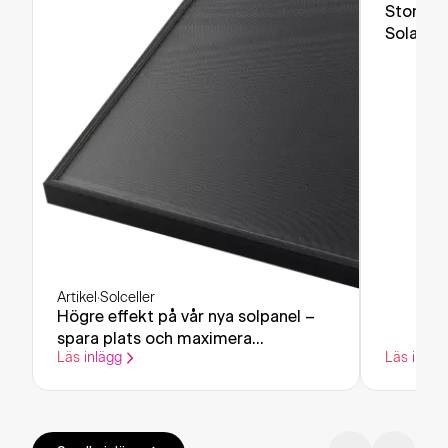
Stort in
Solar la
Artikel
·
Solceller
Högre effekt på vår nya solpanel –
spara plats och maximera
Läs inlägg
Läs inläg
elproduktionen