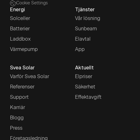
Cookie Settings
Energi
Tjänster
Solceller
Vår lösning
Batterier
Sunbeam
Laddbox
Elavtal
Värmepump
App
Svea Solar
Aktuellt
Varför Svea Solar
Elpriser
Referenser
Säkerhet
Support
Effektavgift
Karriär
Blogg
Press
Företagsledning