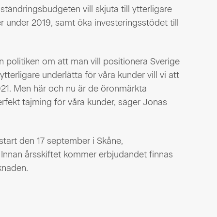
ändringsbudgeten vill skjuta till ytterligare
er under 2019, samt öka investeringsstödet till
ån politiken om att man vill positionera Sverige
terligare underlätta för våra kunder vill vi att
021. Men här och nu är de öronmärkta
ekt tajming för våra kunder, säger Jonas
tart den 17 september i Skåne,
nnan årsskiftet kommer erbjudandet finnas
rknaden.