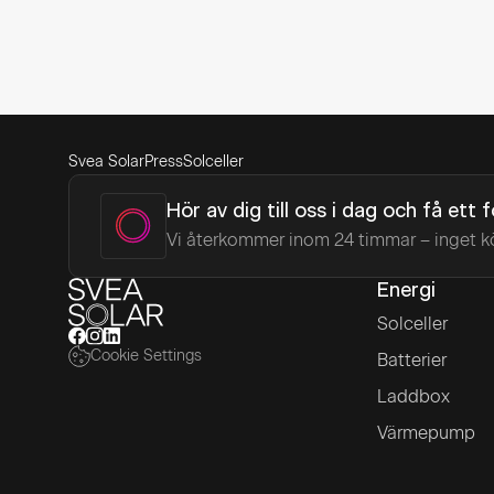
Svea Solar
Press
Solceller
Hör av dig till oss i dag och få ett 
Vi återkommer inom 24 timmar – inget k
Energi
Solceller
Cookie Settings
Batterier
Laddbox
Värmepump