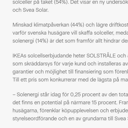
solceller på taket (54%). Det visar en ny undersö
och Svea Solar.
Minskad klimatpåverkan (44%) och lägre driftkost
varför svenska husägare vill skaffa solceller, 
solenergi (14%) är det som framför allt hindrar d
IKEAs solcellserbjudande heter SOLSTRÅLE och ä
som skräddarsys för varje kund och installeras av 
garantier och möjlighet till finansiering som förenk
Till ett pris som konkurrerar med de lägsta på m
– Solenergi står idag för 0,25 procent av den tot
det finns en potential på närmare 15 procent. Fra
husägarna, förenklar köpupplevelsen och erbjuder e
styrelseordförande och en av grundarna till Svea 