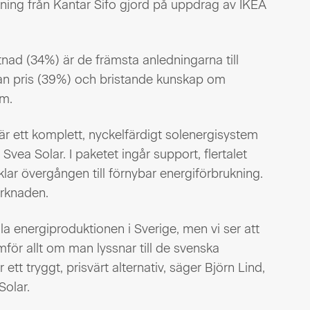
kning från Kantar Sifo gjord på uppdrag av IKEA
nad (34%) är de främsta anledningarna till
medan pris (39%) och bristande kunskap om
em.
r ett komplett, nyckelfärdigt solenergisystem
Svea Solar. I paketet ingår support, flertalet
lar övergången till förnybar energiförbrukning.
arknaden.
ala energiproduktionen i Sverige, men vi ser att
mför allt om man lyssnar till de svenska
tt tryggt, prisvärt alternativ, säger Björn Lind,
Solar.