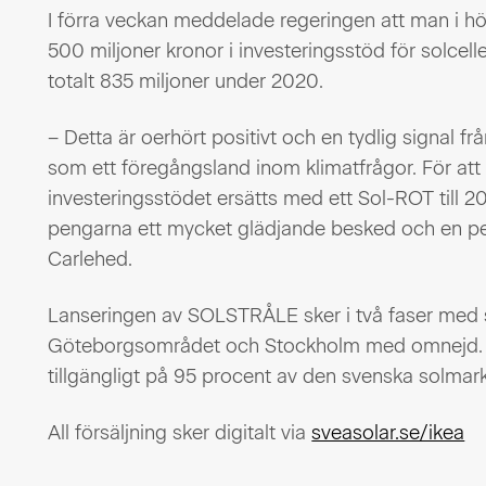
I förra veckan meddelade regeringen att man i höst
500 miljoner kronor i investeringsstöd för solcell
totalt 835 miljoner under 2020.
– Detta är oerhört positivt och en tydlig signal fr
som ett föregångsland inom klimatfrågor. För att yt
investeringsstödet ersätts med ett Sol-ROT till 2
pengarna ett mycket glädjande besked och en perf
Carlehed.
Lanseringen av SOLSTRÅLE sker i två faser med s
Göteborgsområdet och Stockholm med omnejd. I
tillgängligt på 95 procent av den svenska solma
All försäljning sker digitalt via
sveasolar.se/ikea