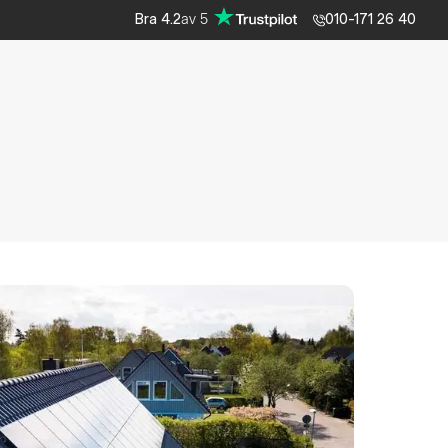
av
5
Bra
4.2
010-171 26 40