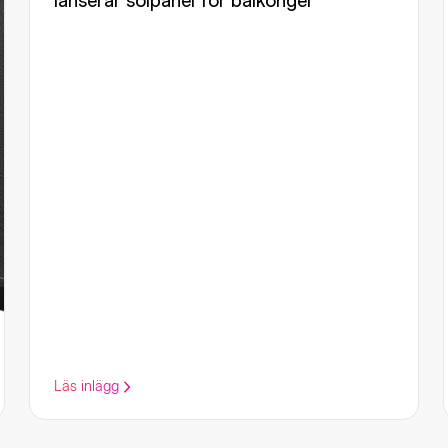
lanserar solpanel för balkonger
Läs inlägg