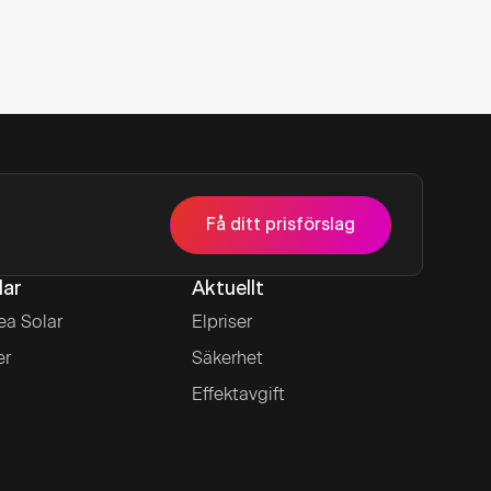
Få ditt prisförslag
lar
Aktuellt
ea Solar
Elpriser
er
Säkerhet
Effektavgift