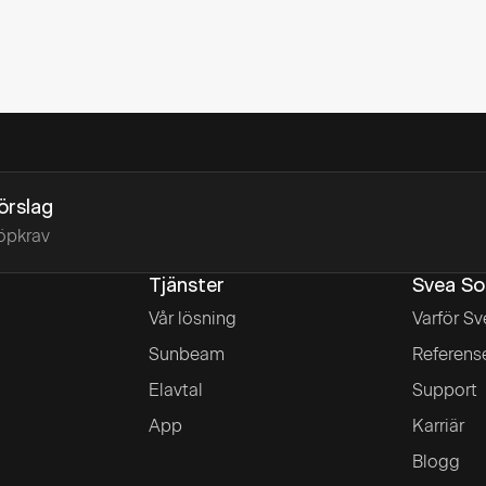
förslag
öpkrav
Tjänster
Svea So
Vår lösning
Varför Sv
Sunbeam
Referens
Elavtal
Support
App
Karriär
Blogg