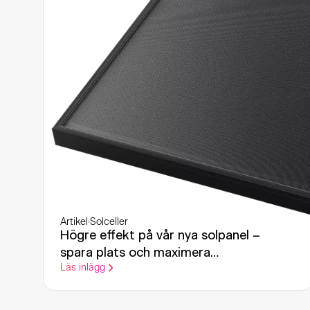
Artikel
·
Solceller
Högre effekt på vår nya solpanel –
spara plats och maximera
Läs inlägg
elproduktionen