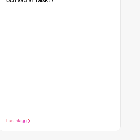
och vad är falskt?
Läs inlägg