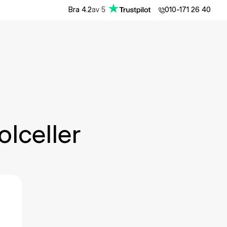
av
5
Bra
4.2
010-171 26 40
olceller