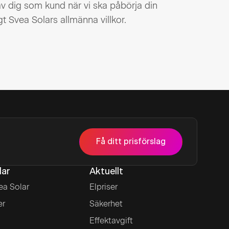
 dig som kund när vi ska påbörja din
gt Svea Solars allmänna villkor.
Få ditt prisförslag
lar
Aktuellt
ea Solar
Elpriser
er
Säkerhet
Effektavgift