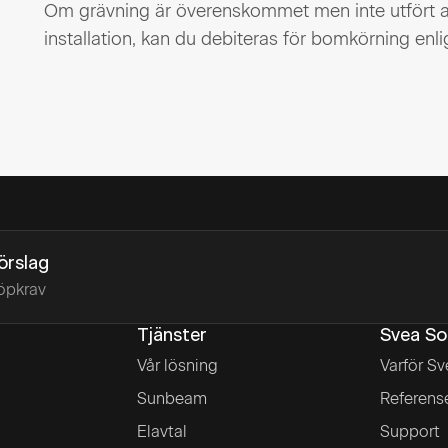
Om grävning är överenskommet men inte utfört av
installation, kan du debiteras för bomkörning enli
förslag
öpkrav
Tjänster
Svea So
Vår lösning
Varför Sv
Sunbeam
Referens
Elavtal
Support