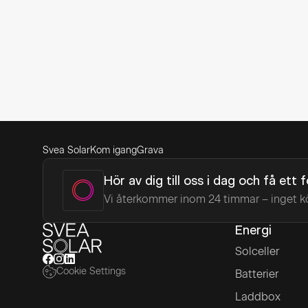
Svea Solar
Kom igang
Grava
Hör av dig till oss i dag och få ett 
Vi återkommer inom 24 timmar – inget k
Energi
Solceller
Cookie Settings
Batterier
Laddbox