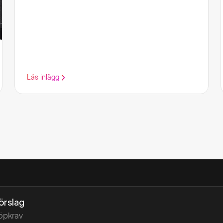
Läs inlägg
förslag
öpkrav