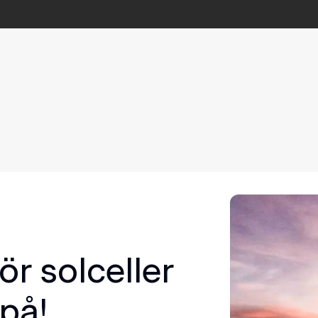
ör solceller
 på!