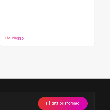
Läs inlägg
Få ditt prisförslag