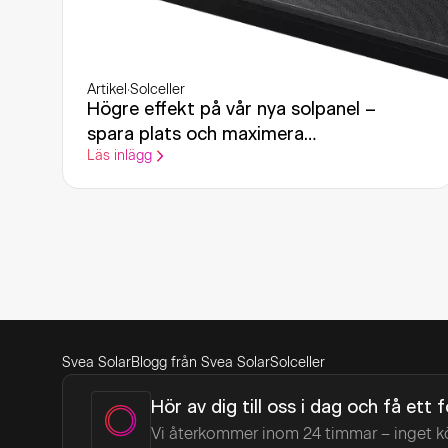
Artikel
·
Solceller
Högre effekt på vår nya solpanel –
spara plats och maximera
Läs inlägg
elproduktionen
Svea Solar
Blogg från Svea Solar
Solceller
Hör av dig till oss i dag och få ett 
Vi återkommer inom 24 timmar – inget k