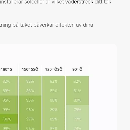
tallerar solceller är vilket
väderstreck
ditt tak
tning på taket påverkar effekten av dina