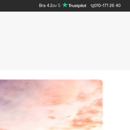
av
5
Bra
4.2
010-171 26 40