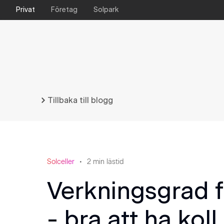
Privat
Företag
Solpark
Tillbaka till blogg
Solceller
2
min lästid
Verkningsgrad f
- bra att ha koll