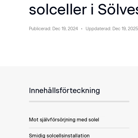
solceller i Sölv
Publicerad
:
Dec 19, 2024
Uppdaterad
:
Dec 19, 2025
Innehållsförteckning
Mot självförsörjning med solel
Smidig solcellsinstallation