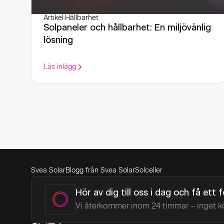
Artikel
·
Hållbarhet
Solpaneler och hållbarhet: En miljövänlig
lösning
Läs inlägg
Svea Solar
Blogg från Svea Solar
Solceller
Hör av dig till oss i dag och få ett 
Vi återkommer inom 24 timmar – inget k