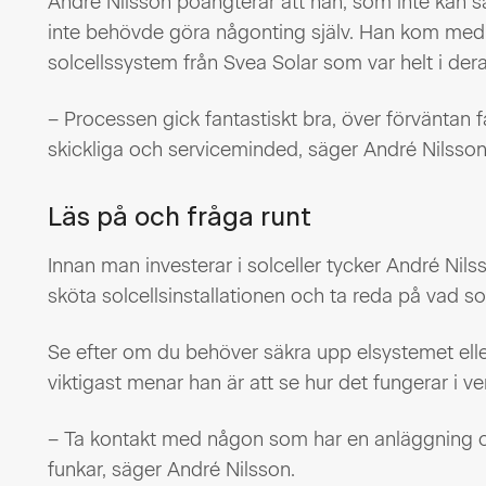
André Nilsson poängterar att han, som inte kan s
inte behövde göra någonting själv. Han kom med f
solcellssystem från Svea Solar som var helt i dera
– Processen gick fantastiskt bra, över förväntan fak
skickliga och serviceminded, säger André Nilsson
Läs på och fråga runt
Innan man investerar i solceller tycker André Nils
sköta solcellsinstallationen och ta reda på vad s
Se efter om du behöver säkra upp elsystemet ell
viktigast menar han är att se hur det fungerar i ve
– Ta kontakt med någon som har en anläggning o
funkar, säger André Nilsson.