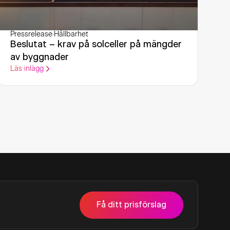
Pressrelease
·
Hållbarhet
Beslutat – krav på solceller på mängder
av byggnader
Läs inlägg
Få ditt prisförslag