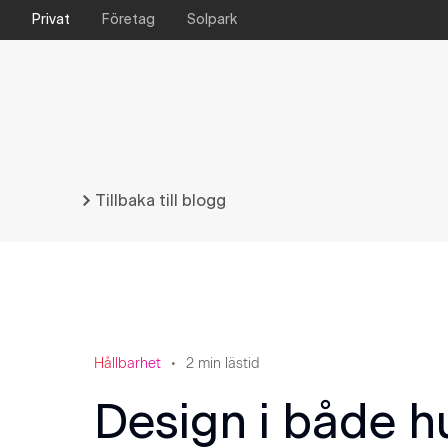
Privat
Företag
Solpark
Tillbaka till blogg
Hållbarhet
2
min lästid
Design i både h