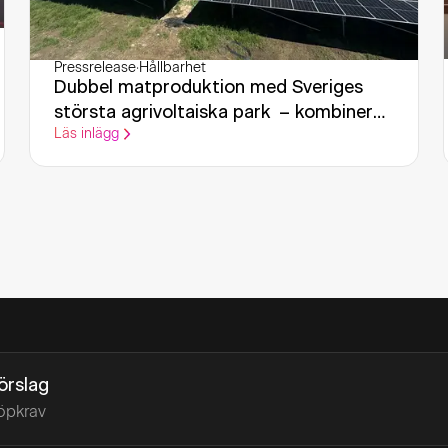
Pressrelease
·
Hållbarhet
Dubbel matproduktion med Sveriges
största agrivoltaiska park – kombinerar
Läs inlägg
jordbruk med solenergiproduktion för
inomhusodling.
förslag
öpkrav