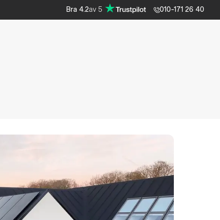
av
5
Bra
4.2
010-171 26 40