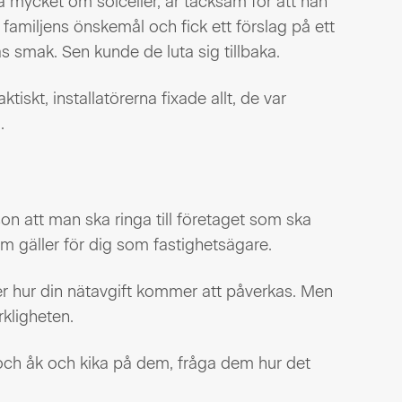
å mycket om solceller, är tacksam för att han
amiljens önskemål och fick ett förslag på ett
s smak. Sen kunde de luta sig tillbaka.
tiskt, installatörerna fixade allt, de var
.
son att man ska ringa till företaget som ska
om gäller för dig som fastighetsägare.
er hur din nätavgift kommer att påverkas. Men
rkligheten.
ch åk och kika på dem, fråga dem hur det