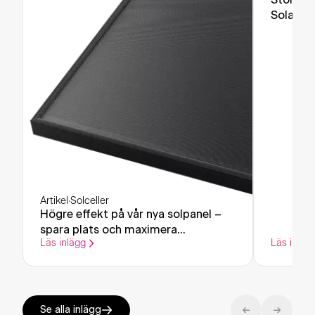
Solar la
Artikel
·
Solceller
Högre effekt på vår nya solpanel –
spara plats och maximera
Läs inlägg
Läs inläg
elproduktionen
Se alla inlägg