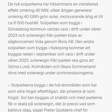
De två solparkerna har tillsammans en installerad
effekt omkring 40 MW, vilket årligen genererar
omkring 40 GWh grön solel, motsvarande årlig el till
ca 8 000 hushåll. Solparken som byggs i
Sölvesborg kommun väntas vara i drift under våren
2023 och solenergin från parken köps av
sågkoncernen Vida genom Bixia AB. Den andra
solparken som byggs i Nyköping kommer att
byggas redan i september och vara i drift under
våren 2023, solenergin från parken ska göra att
Gröna Lund, Kolmården och Skara Sommarland
drivs med solenergi under sommarsäsongerna.
– Solparkerna byggs i de två elområden som har
som allra högst efterfrågan, där priserna är som
högst. Sol kan byggas ut snabbt och med parkerna
får vi skala på solenergin, det är precis vad som
behövs idag, säger Pieter Godderis chef för