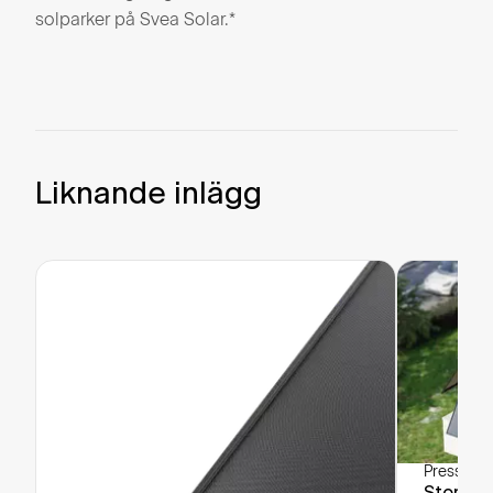
solparker på Svea Solar.*
Liknande inlägg
Pressrele
Stort in