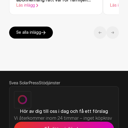
abonnemang rätt val för familjen
Läs inlägg
Läs inläg
Edberg
Se alla inlägg
Svea Solar
Press
Stödjänster
Hör av dig till oss i dag och få ett förslag
Vi återkommer inom 24 timmar – inget köpkrav