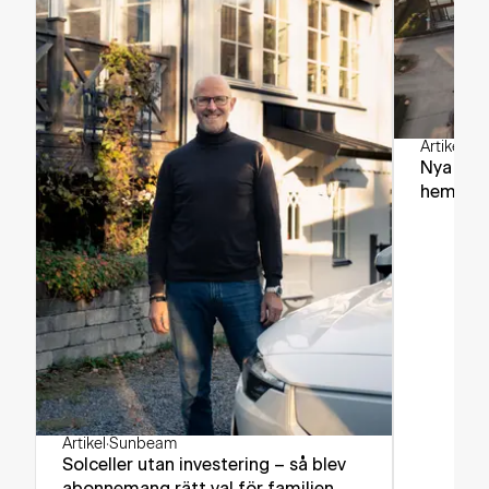
Artikel
·
Su
Nya lösn
hemmet
Artikel
·
Sunbeam
Solceller utan investering – så blev