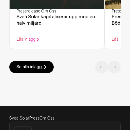
Pressrelease
·
Om Oss
Pressrele
Svea Solar kapitaliserar upp med en
Pressin
halv miljard
Böda Sa
Läs inlägg
Läs inläg
Se alla inlägg
Svea Solar
Press
Om Oss