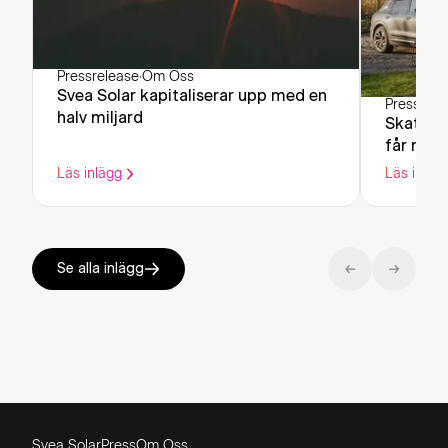
Pressrelease
·
Om Oss
Svea Solar kapitaliserar upp med en
Pressrele
halv miljard
Skatteve
får rätt 
Läs inlägg
Läs inläg
Se alla inlägg
Svea Solar
Press
Om Oss