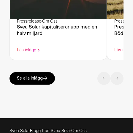
Pressrelease
·
Om Oss
Pressrele
Svea Solar kapitaliserar upp med en
Pressin
halv miljard
Böda Sa
Läs inlägg
Läs inläg
Se alla inlägg
Svea Solar
Blogg från Svea Solar
Om Oss