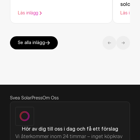
solceller
Läs inlägg
Läs inläg
Se alla inlägg
Svea Solar
Press
Om Oss
Hör av dig till oss i dag och få ett förslag
Vi återkommer inom 24 timmar – inget köpkrav