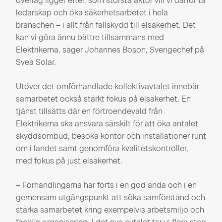
överlag ligger efter, som största aktör vill vi därför ta
ledarskap och öka säkerhetsarbetet i hela
branschen – i allt från fallskydd till elsäkerhet. Det
kan vi göra ännu bättre tillsammans med
Elektrikerna, säger Johannes Boson, Sverigechef på
Svea Solar.
Utöver det omförhandlade kollektivavtalet innebär
samarbetet också stärkt fokus på elsäkerhet. En
tjänst tillsätts där en förtroendevald från
Elektrikerna ska ansvara särskilt för att öka antalet
skyddsombud, besöka kontor och installationer runt
om i landet samt genomföra kvalitetskontroller,
med fokus på just elsäkerhet.
– Förhandlingarna har förts i en god anda och i en
gemensam utgångspunkt att söka samförstånd och
stärka samarbetet kring exempelvis arbetsmiljö och