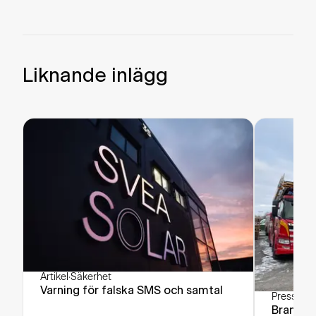
Liknande inlägg
Artikel
·
Säkerhet
Varning för falska SMS och samtal
Pressrele
Brandför