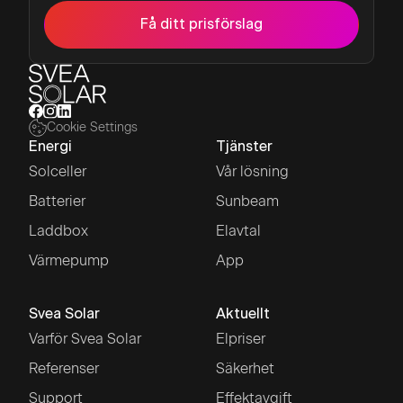
Få ditt prisförslag
Cookie Settings
Energi
Tjänster
Solceller
Vår lösning
Batterier
Sunbeam
Laddbox
Elavtal
Värmepump
App
Svea Solar
Aktuellt
Varför Svea Solar
Elpriser
Referenser
Säkerhet
Support
Effektavgift