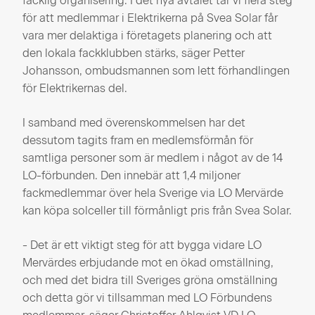
facklig organisering. I det nya avtalet tar vi flera steg
för att medlemmar i Elektrikerna på Svea Solar får
vara mer delaktiga i företagets planering och att
den lokala fackklubben stärks, säger Petter
Johansson, ombudsmannen som lett förhandlingen
för Elektrikernas del.
I samband med överenskommelsen har det
dessutom tagits fram en medlemsförmån för
samtliga personer som är medlem i något av de 14
LO-förbunden. Den innebär att 1,4 miljoner
fackmedlemmar över hela Sverige via LO Mervärde
kan köpa solceller till förmånligt pris från Svea Solar.
- Det är ett viktigt steg för att bygga vidare LO
Mervärdes erbjudande mot en ökad omställning,
och med det bidra till Sveriges gröna omställning
och detta gör vi tillsamman med LO Förbundens