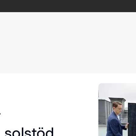
r
 solstöd