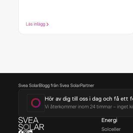
Läs inlägg
Svea Solar
Blogg från Svea Solar
Partner
Hör av dig till oss i dag och få ett 
Vi återkommer inom 24 timmar – inget k
Energi
Solceller