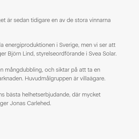
get är sedan tidigare en av de stora vinnarna
ala energiproduktionen i Sverige, men vi ser att
ger Björn Lind, styrelseordförande i Svea Solar.
en mångdubbling, och siktar på att ta en
knaden. Huvudmålgruppen är villaägare.
ns bästa helhetserbjudande, där mycket
äger Jonas Carlehed.