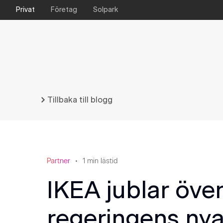
Privat
Företag
Solpark
Tillbaka till blogg
Partner
1
min lästid
IKEA jublar öve
regeringens nya