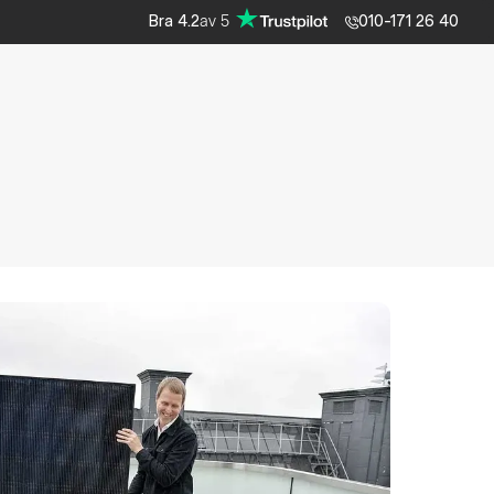
av
5
Bra
4.2
010-171 26 40