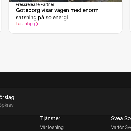
Pressrelease
·
Partner
Göteborg visar vägen med enorm
satsning på solenergi
Läs inlägg
förslag
öpkrav
Tjänster
Svea So
Vår lösning
Varför Sv