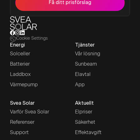
Få ditt prisförslag
Cookie Settings
Energi
Tjänster
Solceller
Vår lösning
Batterier
Sunbeam
Laddbox
Elavtal
Värmepump
App
Svea Solar
Aktuellt
Varför Svea Solar
Elpriser
Referenser
Säkerhet
Support
Effektavgift