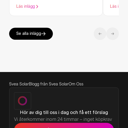
Läs inlägg
Läs inläg
Se alla inlägg
Svea Solar
Blogg från Svea Solar
Om Oss
Hör av dig till oss i dag och få ett förslag
Vi återkommer inom 24 timmar – inget köpkrav