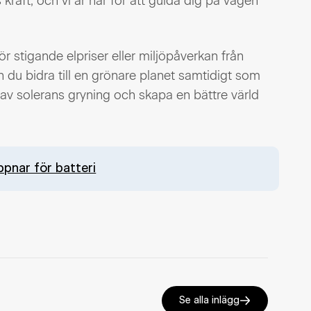
 kraft, och vi är här för att guida dig på vägen
ör stigande elpriser eller miljöpåverkan från
n du bidra till en grönare planet samtidigt som
 av solerans gryning och skapa en bättre värld
ppnar för batteri
Se alla inlägg