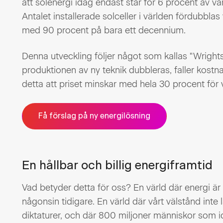
att solenergi idag endast står för 6 procent av vär
Antalet installerade solceller i världen fördubblas 
med 90 procent på bara ett decennium.
Denna utveckling följer något som kallas "Wrights 
produktionen av ny teknik dubbleras, faller kost
detta att priset minskar med hela 30 procent för 
Få förslag på ny energilösning
En hållbar och billig energiframtid
Vad betyder detta för oss? En värld där energi är 
någonsin tidigare. En värld där vårt välstånd inte 
diktaturer, och där 800 miljoner människor som idag