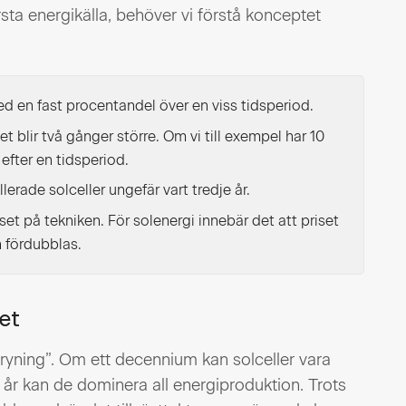
rsta energikälla, behöver vi förstå konceptet
ed en fast procentandel över en viss tidsperiod.
t blir två gånger större. Om vi till exempel har 10
efter en tidsperiod.
lerade solceller ungefär vart tredje år.
iset på tekniken. För solenergi innebär det att priset
n fördubblas.
het
gryning”. Om ett decennium kan solceller vara
go år kan de dominera all energiproduktion. Trots