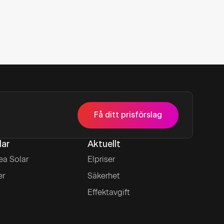
Få ditt prisförslag
lar
Aktuellt
ea Solar
Elpriser
er
Säkerhet
Effektavgift