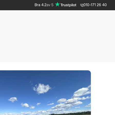
av
5
Bra
4.2
010-171 26 40