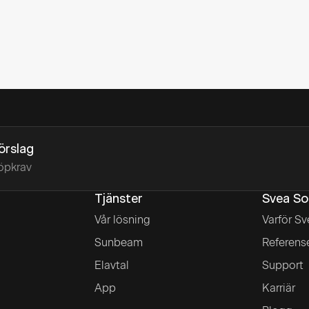
förslag
öpkrav
Tjänster
Svea So
Vår lösning
Varför Sv
Sunbeam
Referens
Elavtal
Support
App
Karriär