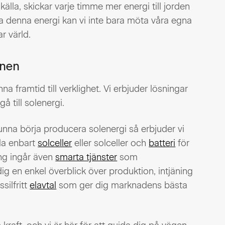
ikälla, skickar varje timme mer energi till jorden
ga denna energi kan vi inte bara möta våra egna
r värld.
onen
na framtid till verklighet. Vi erbjuder lösningar
å till solenergi.
 kunna börja producera solenergi så erbjuder vi
la enbart
solceller
eller solceller och
batteri
för
ang ingår även
smarta tjänster
som
g en enkel överblick över produktion, intjäning
silfritt
elavtal
som ger dig marknadens bästa