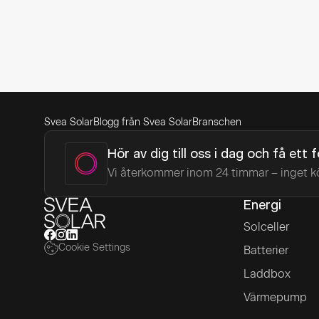
Svea Solar
Blogg från Svea Solar
Branschen
Hör av dig till oss i dag och få ett 
Vi återkommer inom 24 timmar – inget k
Energi
Solceller
Cookie Settings
Batterier
Laddbox
Värmepump