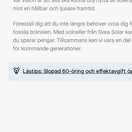
Vår vision är att alla ska kunna dra nytta av solens
mot en hållbar och ljusare framtid.
Föreställ dig att du inte längre behöver oroa dig f
fossila bränslen. Med solceller från Svea Solar ka
du sparar pengar. Tillsammans kan vi vara en del
för kommande generationer.
Lästips: Slopad 60-öring och effektavgift ö