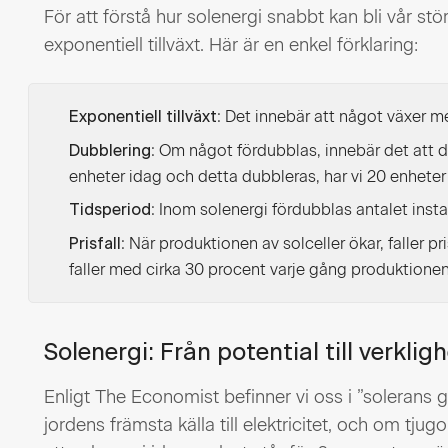
För att förstå hur solenergi snabbt kan bli vår stö
exponentiell tillväxt. Här är en enkel förklaring:
: Det innebär att något växer m
Exponentiell tillväxt
: Om något fördubblas, innebär det att de
Dubblering
enheter idag och detta dubbleras, har vi 20 enheter 
: Inom solenergi fördubblas antalet instal
Tidsperiod
: När produktionen av solceller ökar, faller pr
Prisfall
faller med cirka 30 procent varje gång produktione
Solenergi: Från potential till verklig
Enligt The Economist befinner vi oss i ”solerans 
jordens främsta källa till elektricitet, och om tju