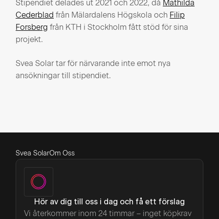
Stipendiet delades ut 2021 och 2022, då
Mathilda
Cederblad
från Mälardalens Högskola och
Filip
Forsberg
från KTH i Stockholm fått stöd för sina
projekt.
Svea Solar tar för närvarande inte emot nya
ansökningar till stipendiet.
Svea Solar
Om Oss
Hör av dig till oss i dag och få ett förslag
Vi återkommer inom 24 timmar – inget köpkrav