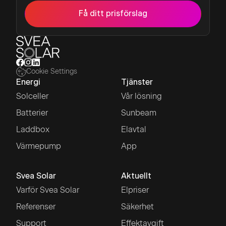
Få ditt prisförslag
Cookie Settings
Energi
Tjänster
Solceller
Vår lösning
Batterier
Sunbeam
Laddbox
Elavtal
Värmepump
App
Svea Solar
Aktuellt
Varför Svea Solar
Elpriser
Referenser
Säkerhet
Support
Effektavgift