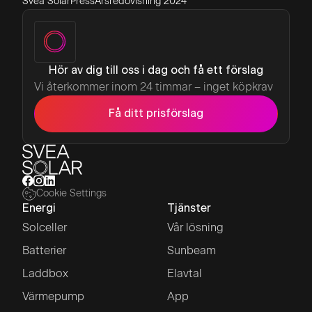
Svea Solar
Press
Arsredovisning 2024
Hör av dig till oss i dag och få ett förslag
Vi återkommer inom 24 timmar – inget köpkrav
Få ditt prisförslag
Cookie Settings
Energi
Tjänster
Solceller
Vår lösning
Batterier
Sunbeam
Laddbox
Elavtal
Värmepump
App