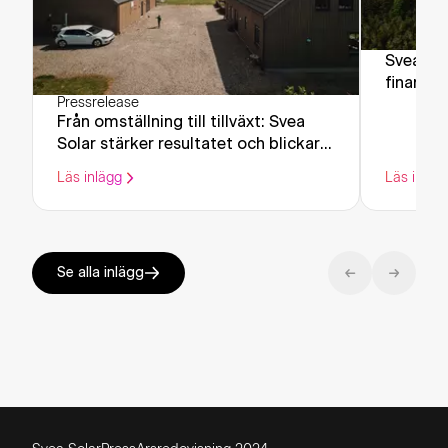
Svea Sol
finansier
Pressrelease
miljoner
Från omställning till tillväxt: Svea
av sin p
Solar stärker resultatet och blickar
framåt
Läs inlägg
Läs inläg
Se alla inlägg