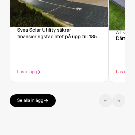
Svea Solar Utility säkrar
Artikel
·
Ek
finansieringsfacilitet på upp till 185
Därför r
miljoner euro för fortsatt expansion
av sin plattform för förnybar energi
Läs inlägg
Läs inläg
Se alla inlägg