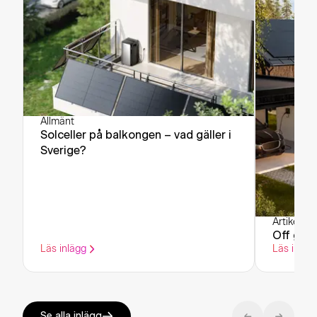
Allmänt
Solceller på balkongen – vad gäller i
Sverige?
Artikel
·
Al
Off grid
Läs inlägg
Läs inläg
Se alla inlägg