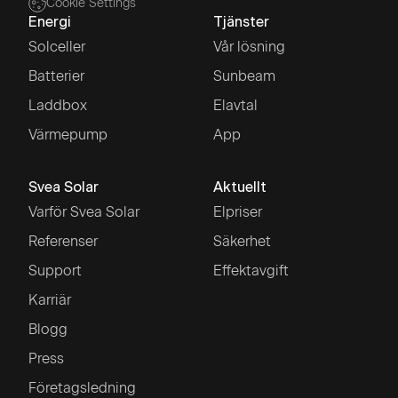
Cookie Settings
Energi
Tjänster
Solceller
Vår lösning
Batterier
Sunbeam
Laddbox
Elavtal
Värmepump
App
Svea Solar
Aktuellt
Varför Svea Solar
Elpriser
Referenser
Säkerhet
Support
Effektavgift
Karriär
Blogg
Press
Företagsledning