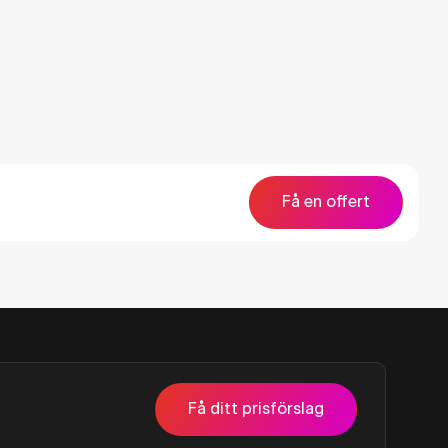
170 (15 kWh)
ranti
Få en offert
Få ditt prisförslag