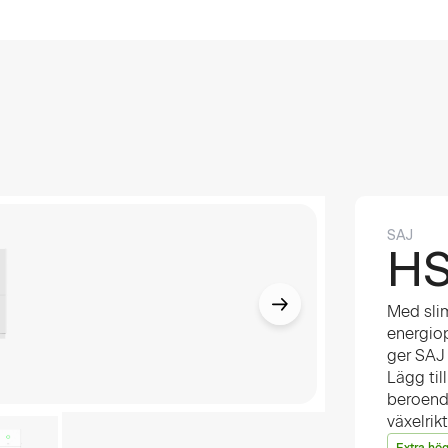
SAJ
H
Med sli
energiop
ger SAJ 
Lägg til
beroende
växelrik