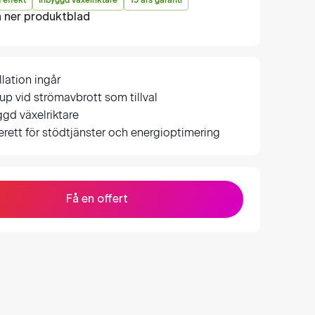
 effekt
Inbyggd växelriktare
15 års garanti
 ner produktblad
llation ingår
up vid strömavbrott som tillval
ggd växelriktare
erett för stödtjänster och energioptimering
Få en offert