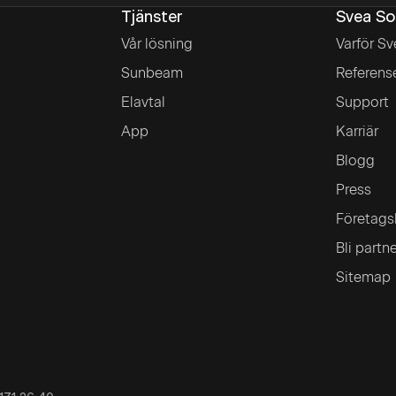
Tjänster
Svea So
Vår lösning
Varför Sv
Sunbeam
Referens
Elavtal
Support
App
Karriär
Blogg
Press
Företags
Bli partn
Sitemap