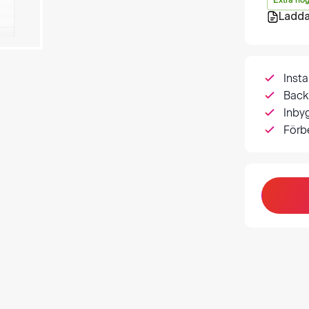
Extra hög
Ladda
Insta
Back
Inby
Förb