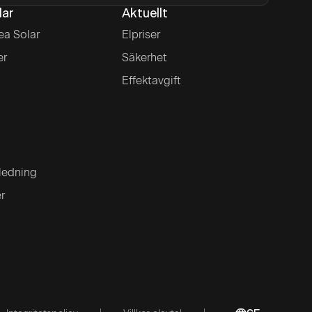
lar
Aktuellt
ea Solar
Elpriser
er
Säkerhet
Effektavgift
ledning
er