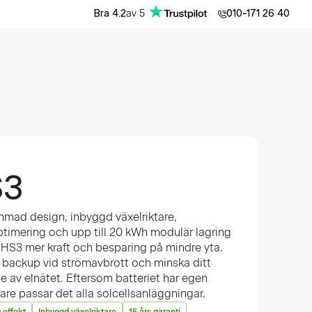
av
5
Bra
4.2
010-171 26 40
S3
mmad design, inbyggd växelriktare,
timering och upp till 20 kWh modulär lagring
HS3 mer kraft och besparing på mindre yta.
l backup vid strömavbrott och minska ditt
 av elnätet. Eftersom batteriet har egen
tare passar det alla solcellsanläggningar.