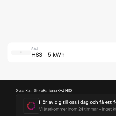
SAJ
HS3
- 5 kWh
Svea Solar
Store
Batterier
SAJ HS3
Hör av dig till oss i dag och få ett 
Vi återkommer inom 24 timmar – inget k