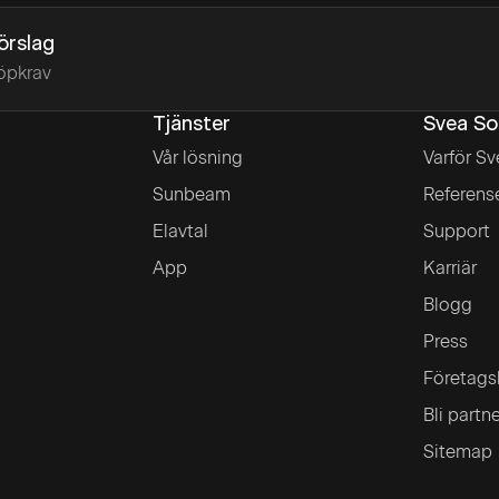
förslag
öpkrav
Tjänster
Svea So
Vår lösning
Varför Sv
Sunbeam
Referens
Elavtal
Support
App
Karriär
Blogg
Press
Företags
Bli partn
Sitemap