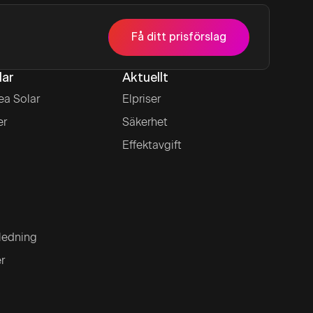
Få ditt prisförslag
lar
Aktuellt
ea Solar
Elpriser
er
Säkerhet
Effektavgift
ledning
er