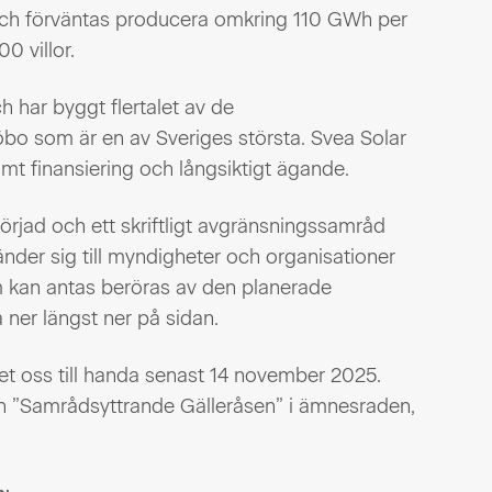
och förväntas producera omkring 110 GWh per
0 villor.
h har byggt flertalet av de
jöbo som är en av Sveriges största. Svea Solar
amt finansiering och långsiktigt ägande.
örjad och ett skriftligt avgränsningssamråd
der sig till myndigheter och organisationer
 kan antas beröras av den planerade
ner längst ner på sidan.
tet oss till handa senast 14 november 2025.
ten ”Samrådsyttrande Gälleråsen” i ämnesraden,