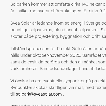
Solparken kommer att omfatta cirka 140 hektar 
år – vilket motsvarar elförbrukningen för cirka 9 20
Svea Solar är ledande inom solenergi i Sverige oc
befintliga solparkerna, bland annat solparken i S
sköter både projektering, byggnation och drift, s
Tillståndsprocessen för Projekt Gälleråsen är påb
hålls under oktober-november 2025. Samrådet vän
samt de enskilda berörda och den allmänhet som
verksamheten. Samrådsunderlaget finns att ladda 
Vi önskar ha era eventuella synpunkter på projek
Synpunkter skickas skriftligen via mail, med tex
till
solpark@sveasolar.com
.