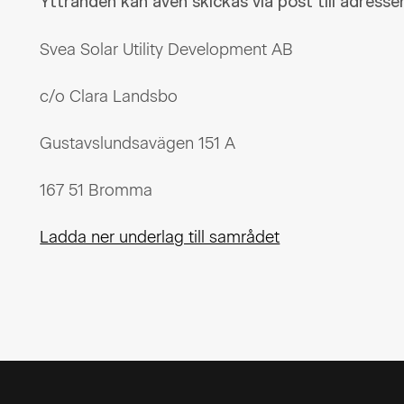
Yttranden kan även skickas via post till adresse
Svea Solar Utility Development AB
c/o Clara Landsbo
Gustavslundsavägen 151 A
167 51 Bromma
Ladda ner underlag till samrådet