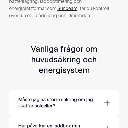
batterilagring, laddoptimering och
energiplattformar som
Sunbeam
, tar du kontroll
över din el – både idag och i framtiden
Vanliga frågor om
huvudsäkring och
energisystem
Måste jag ha större säkring om jag
skaffar solceller?
Inte nödvändigtvis. Många klarar sig med
befintlig säkring. Men om du både
Hur påverkar en laddbox min