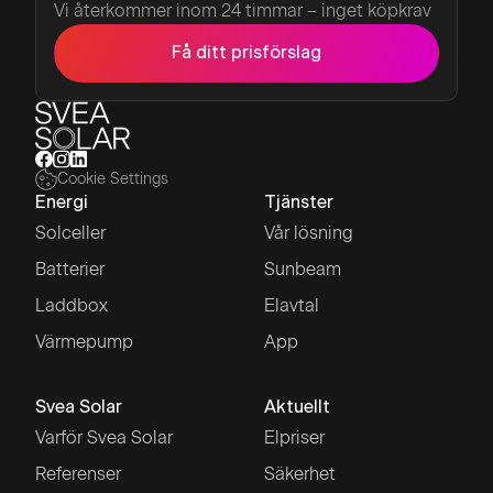
Vi återkommer inom 24 timmar – inget köpkrav
Få ditt prisförslag
Cookie Settings
Energi
Tjänster
Solceller
Vår lösning
Batterier
Sunbeam
Laddbox
Elavtal
Värmepump
App
Svea Solar
Aktuellt
Varför Svea Solar
Elpriser
Referenser
Säkerhet