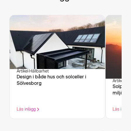
Artikel
·
Hållbarhet
Design i både hus och solceller i
Artikel
·
Hå
Sölvesborg
Solpanel
miljövän
Läs inlägg
Läs inläg