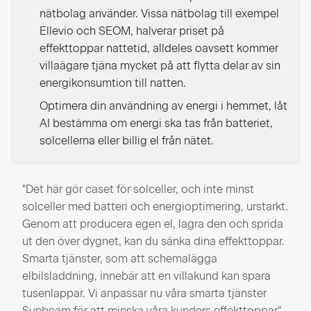
nätbolag använder. Vissa nätbolag till exempel
Ellevio och SEOM, halverar priset på
effekttoppar nattetid, alldeles oavsett kommer
villaägare tjäna mycket på att flytta delar av sin
energikonsumtion till natten.
Optimera din användning av energi i hemmet, låt
AI bestämma om energi ska tas från batteriet,
solcellerna eller billig el från nätet.
"Det här gör caset för solceller, och inte minst
solceller med batteri och energioptimering, urstarkt.
Genom att producera egen el, lagra den och sprida
ut den över dygnet, kan du sänka dina effekttoppar.
Smarta tjänster, som att schemalägga
elbilsladdning, innebär att en villakund kan spara
tusenlappar. Vi anpassar nu våra smarta tjänster
Sunbeam för att minska våra kunders effekttoppar",