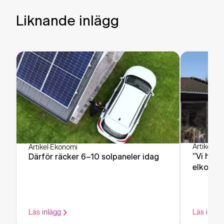
Liknande inlägg
Artikel
·
Ek
Artikel
·
Ekonomi
”Vi har 
Därför räcker 6–10 solpaneler idag
elkostn
Läs inlägg
Läs inläg