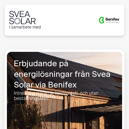
I samarbete med
Erbjudande på
energilösningar från Svea
Solar via Benifex
Intresseanmälan är kostnadsfri och utan
beställningskrav.