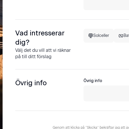
Vad intresserar
Solceller
Bat
dig?
Välj det du vill att vi räknar
på till ditt förslag
Övrig info
Övrig info
Genom att klicka på “Skicka” bekräftar jag att ja