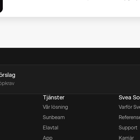
förslag
öpkrav
Tjänster
Svea So
Vår lösning
Varför Sv
Sunbeam
Referens
Elavtal
Support
App
Karriär