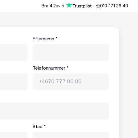
av
5
Bra
4.2
010-171 26 40
Efternamn
*
Telefonnummer
*
Stad
*