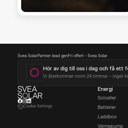
Svea Solar
Partner lead gen
Fri offert - Svea Solar
Hör av dig till oss i dag och få ett 
Vi återkommer inom 24 timmar – inget k
Energi
Solceller
Cookie Settings
Batterier
Laddbox
Värmepump