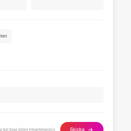
teri
Skicka
g läst
Svea Solars Integritetspolicy​
.