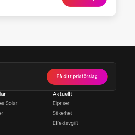
Få ditt prisförslag
lar
Aktuellt
ea Solar
Elpriser
er
Säkerhet
Effektavgift