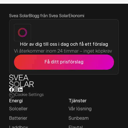
Svea Solar
Blogg från Svea Solar
Ekonomi
Hör av dig till oss i dag och få ett förslag
Vi återkommer inom 24 timmar – inget köpkrav
Få ditt prisförslag
Cookie Settings
Energi
Tjänster
Solceller
Vår lösning
Batterier
Sunbeam
Laddbox
Elavtal