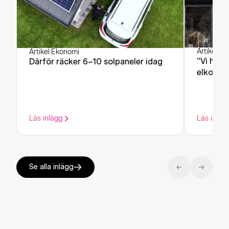
Artikel
·
Ek
Artikel
·
Ekonomi
”Vi har 
Därför räcker 6–10 solpaneler idag
elkostn
Läs inlägg
Läs inläg
Se alla inlägg