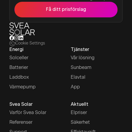
Få ditt prisförslag
Cookie Settings
Energi
Tjänster
Solceller
Vår lösning
Batterier
Sunbeam
Laddbox
Elavtal
Värmepump
App
Svea Solar
Aktuellt
Varför Svea Solar
Elpriser
Referenser
Säkerhet
Support
Effektavgift