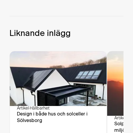
Liknande inlägg
Artikel
·
Hållbarhet
Design i både hus och solceller i
Artikel
·
Hå
Sölvesborg
Solpanel
miljövän