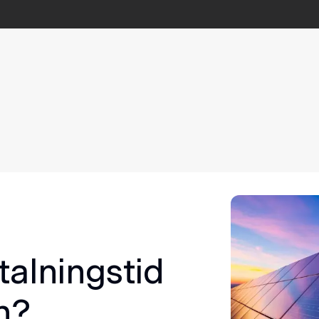
talningstid
n?