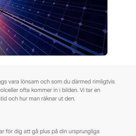
 sägs vara lönsam och som du därmed rimligtvis
olceller ofta kommer in i bilden. Vi tar en
stid och hur man räknar ut den.
 tar för dig att gå plus på din ursprungliga