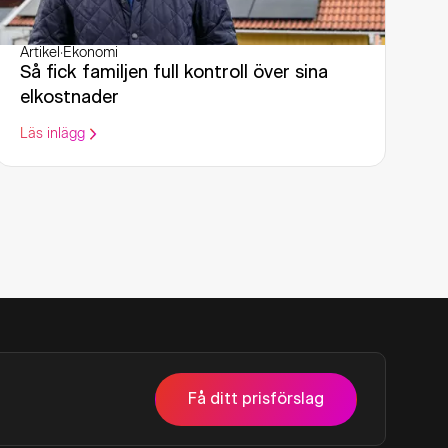
Artikel
·
Ekonomi
Så fick familjen full kontroll över sina
elkostnader
Läs inlägg
Få ditt prisförslag