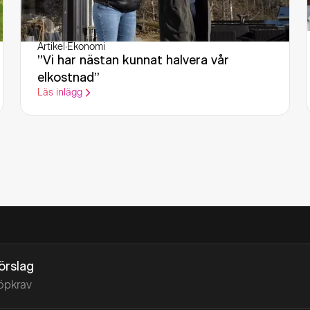
Artikel
·
Ekonomi
”Vi har nästan kunnat halvera vår
elkostnad”
Läs inlägg
förslag
öpkrav