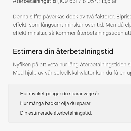
(109 631 / 8 057): 13,6 år
Återbetalningstid
Denna siffra påverkas dock av två faktorer. Elpri
effekt, som långsamt minskar över tid. Men då e
effekt minskar, så kommer återbetalningstiden att 
Estimera din återbetalningstid
Nyfiken på att veta hur lång återbetalningstiden sk
Med hjälp av vår solcellskalkylator kan du få en 
Hur mycket pengar du sparar varje år
Hur många badkar olja du sparar
Din estimerade återbetalningstid.