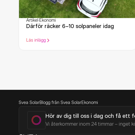
Artikel
·
Ekonomi
Därför räcker 6–10 solpaneler idag
Läs inlägg
Svea Solar
Blogg från Svea Solar
Ekonomi
Hör av dig till oss i dag och få ett 
Vi återkommer inom 24 timmar – inget k