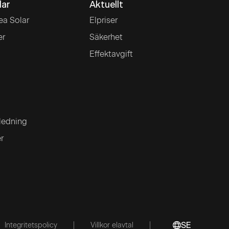
lar
Aktuellt
ea Solar
Elpriser
er
Säkerhet
Effektavgift
ledning
er
Integritetspolicy
Villkor elavtal
SE