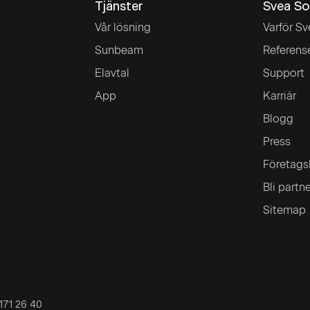
Tjänster
Svea So
Vår lösning
Varför Sv
Sunbeam
Referens
Elavtal
Support
App
Karriär
Blogg
Press
Företags
Bli partn
Sitemap
171 26 40