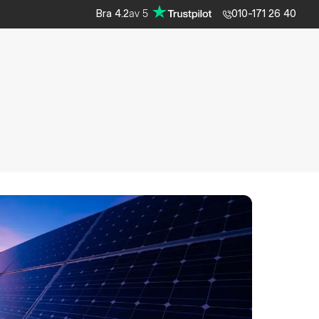
av
5
Bra
4.2
010-171 26 40