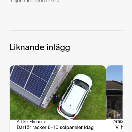
miljön med grön teknik.
Liknande inlägg
Artikel
·
Ek
Artikel
·
Ekonomi
”Vi har 
Därför räcker 6–10 solpaneler idag