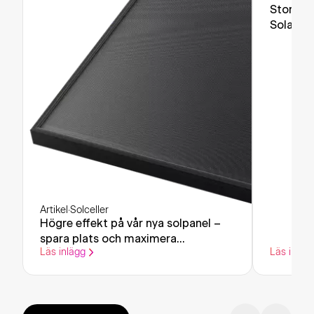
Stort in
Solar la
Artikel
·
Solceller
Högre effekt på vår nya solpanel –
spara plats och maximera
Läs inlägg
Läs inläg
elproduktionen