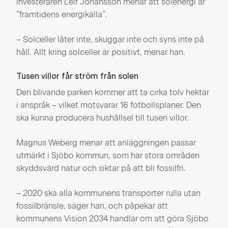
Investeraren Leif Johansson menar att solenergi är
”framtidens energikälla”.
– Solceller låter inte, skuggar inte och syns inte på
håll. Allt kring solceller är positivt, menar han.
Tusen villor får ström från solen
Den blivande parken kommer att ta cirka tolv hektar
i anspråk – vilket motsvarar 16 fotbollsplaner. Den
ska kunna producera hushållsel till tusen villor.
Magnus Weberg menar att anläggningen passar
utmärkt i Sjöbo kommun, som har stora områden
skyddsvärd natur och siktar på att bli fossilfri.
– 2020 ska alla kommunens transporter rulla utan
fossilbränsle, säger han, och påpekar att
kommunens Vision 2034 handlar om att göra Sjöbo