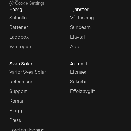
Cookie Settings
Energi
Tjänster
Solceller
Vår lösning
Batterier
Sunbeam
Laddbox
Elavtal
Värmepump
App
Svea Solar
Aktuellt
Varför Svea Solar
Elpriser
Referenser
Säkerhet
Support
Effektavgift
Karriär
Blogg
Press
Företagsledning