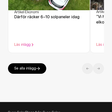
Artikel
·
Ek
Artikel
·
Ekonomi
”Vi har 
Därför räcker 6–10 solpaneler idag
elkostn
Läs inlägg
Läs inläg
Se alla inlägg