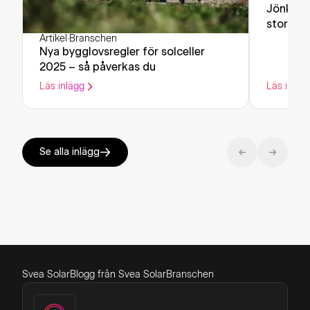
Jönköpin
storstäd
Artikel
·
Branschen
Nya bygglovsregler för solceller
2025 – så påverkas du
Läs inlägg
Läs inläg
Se alla inlägg
Svea Solar
Blogg från Svea Solar
Branschen