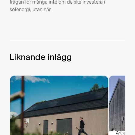
frågan för många inte om de ska investera i
solenergi, utan när.
Liknande inlägg
Artikel
·
Br