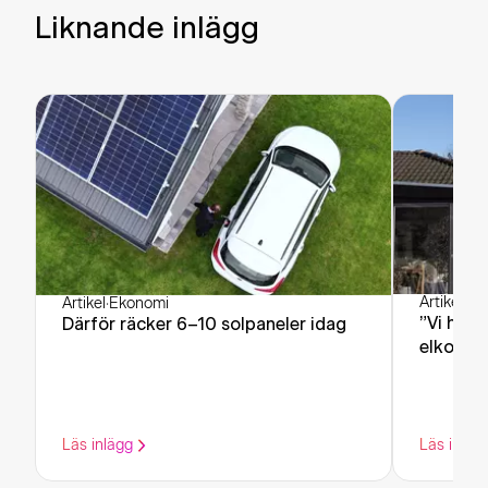
Liknande inlägg
Artikel
·
Ek
Artikel
·
Ekonomi
”Vi har 
Därför räcker 6–10 solpaneler idag
elkostn
Läs inlägg
Läs inläg