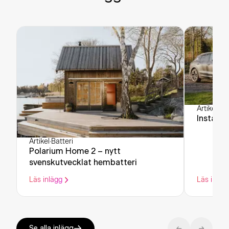
Artikel
·
Bat
Installe
Artikel
·
Batteri
Polarium Home 2 – nytt
svenskutvecklat hembatteri
Läs inlägg
Läs inläg
Se alla inlägg