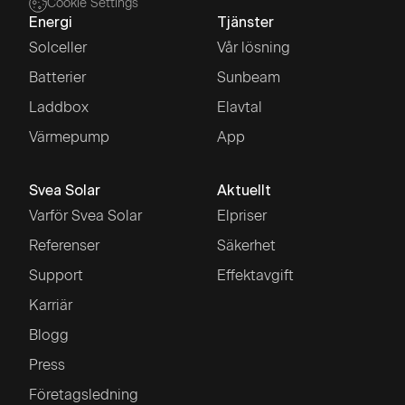
Cookie Settings
Energi
Tjänster
Solceller
Vår lösning
Batterier
Sunbeam
Laddbox
Elavtal
Värmepump
App
Svea Solar
Aktuellt
Varför Svea Solar
Elpriser
Referenser
Säkerhet
Support
Effektavgift
Karriär
Blogg
Press
Företagsledning