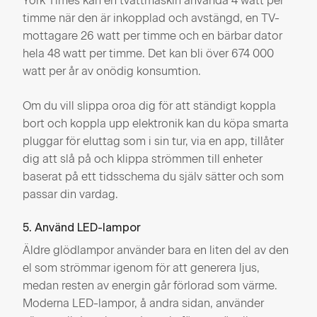
York Times kan en tvättmaskin använda 4 watt per
timme när den är inkopplad och avstängd, en TV-
mottagare 26 watt per timme och en bärbar dator
hela 48 watt per timme. Det kan bli över 674 000
watt per år av onödig konsumtion.
Om du vill slippa oroa dig för att ständigt koppla
bort och koppla upp elektronik kan du köpa smarta
pluggar för eluttag som i sin tur, via en app, tillåter
dig att slå på och klippa strömmen till enheter
baserat på ett tidsschema du själv sätter och som
passar din vardag.
5. Använd LED-lampor
Äldre glödlampor använder bara en liten del av den
el som strömmar igenom för att generera ljus,
medan resten av energin går förlorad som värme.
Moderna LED-lampor, å andra sidan, använder