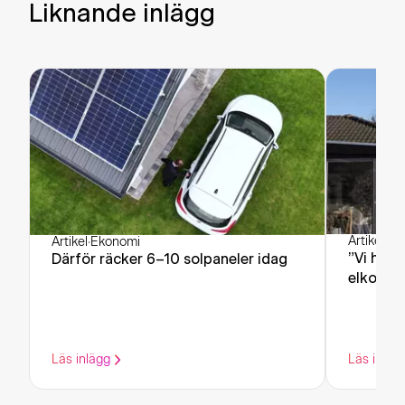
Liknande inlägg
Artikel
·
Ek
Artikel
·
Ekonomi
”Vi har 
Därför räcker 6–10 solpaneler idag
elkostn
Läs inlägg
Läs inläg